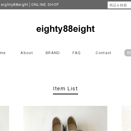
y88eight│ONLINE SHOP
me
About
BRAND
FAQ
Contact
B
Item List