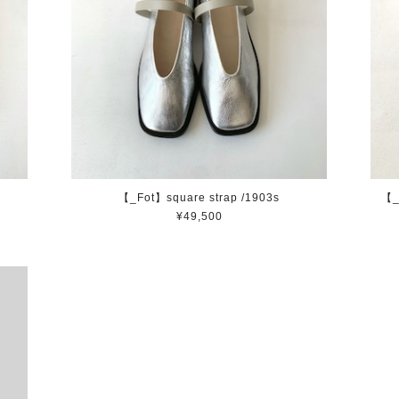
【_Fot】square strap /1903s
【_
¥49,500