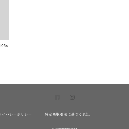
103s
ライバシーポリシー
特定商取引法に基づく表記
© eighty88eight