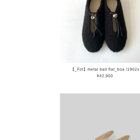
【_Fot】metal ball flat_boa /1902s
¥42,900