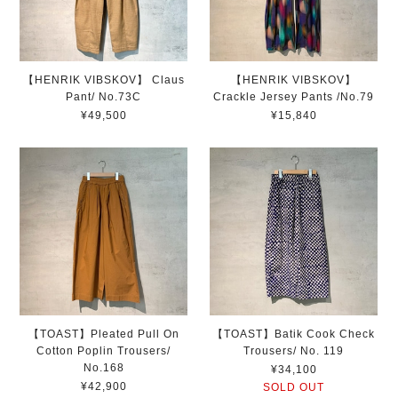
【HENRIK VIBSKOV】 Claus
【HENRIK VIBSKOV】
Pant/ No.73C
Crackle Jersey Pants /No.79
¥49,500
¥15,840
【TOAST】Pleated Pull On
【TOAST】Batik Cook Check
Cotton Poplin Trousers/
Trousers/ No. 119
No.168
¥34,100
¥42,900
SOLD OUT