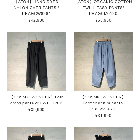
【ATON】HAND DYED
【ATON】ORGANIC COTTON
NYLON OVER PANTS /
TWILL EASY PANTS/
PRAGCW0204
PRAGCM0120
¥42,900
¥53,900
【COSMIC WONDER】Folk
【COSMIC WONDER】
dress pants/23CW11139-2
Farmer denim pants/
23CW23021
¥39,600
¥31,900