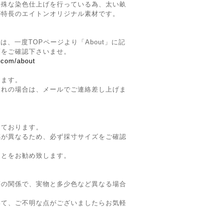
特殊な染色仕上げを行っている為、太い畝
が特長のエイトンオリジナル素材です。
】
は、一度TOPページより「About」に記
項をご確認下さいませ。
p.com/about
ります。
切れの場合は、メールでご連絡差し上げま
。
しております。
感が異なるため、必ず採寸サイズをご確認
ことをお勧め致します。
等の関係で、実物と多少色など異なる場合
いて、ご不明な点がございましたらお気軽