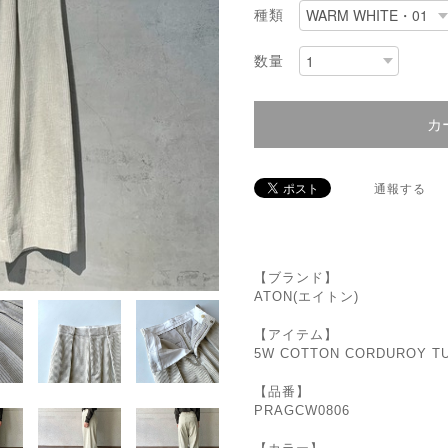
種類
数量
カ
通報する
【ブランド】
ATON(エイトン)
【アイテム】
5W COTTON CORDUROY T
【品番】
PRAGCW0806