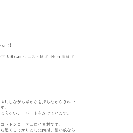
cm)】
股下:約67cm ウエスト幅:約34cm 腿幅:約
を採用しながら緩かさを持ちながらきれい
です。
裾に向かいテーパードをかけています。
のコットンコーデュロイ素材です。
なら硬くしっかりとした肉感、細い畝なら