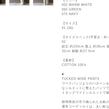
【カラー】
002 WARM WHITE
065 GREEN
075 NAVY
【サイズ】
01 (36)
【サイズスペック(平置き：約～
02
総丈:約103cm 股上:約36cm 
32cm 裾幅:約27.5cm
【素材】
COTTON 100％
■
TUCKED WIDE PANTS
ワークパンツよりのパターン
なシルエットに整えたパンツ
１タックワイドシルエットで
静岡県掛川市で織られた太畝
通常コーディロイは、太い畝