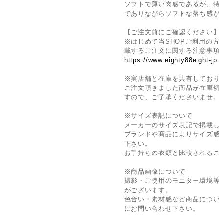
ソフトで薄い肉感であるが、
でありながらソフトな落ち感
【ご注文前にご確認ください
※はじめて当SHOPご利用の方
載するご注文に関する注意事
https://www.eighty88eight-j
※実店舗と在庫を共有してお
ご注文頂きました商品が在庫
すので、ご了承くださいませ
※サイズ表記について
メーカーのサイズ表記で掲載
ブランドや商品によりサイズ
下さい。
お手持ちの衣類と比較される
※商品画像について
撮影・ご使用のモニター環境
がございます。
色合い・素材感など商品につ
にお問い合わせ下さい。