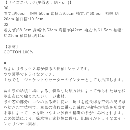
【サイズスペック(平置き：約～cm)】
00
着丈:約65cm 身幅:50cm 肩幅:39.5cm 袖丈:約60.5cm 袖幅:約
20cm 袖口幅:10.5cm
02
着丈:約68.5cm 身幅:約53cm 肩幅:約42cm 袖丈:約61.5cm 袖幅:
約21cm 袖口幅:約11cm
【素材】
COTTON 100%
■
程よいリラックス感が特徴の長袖Tシャツです。
やや薄手でドライなタッチ。
１枚でも、ジャケットやセーターのインナーとしても活躍します。
富山県の紡績工場による、特殊な紡績方法によって作られた糸を和
歌山市にて編まれたジャージ素材。
糸の芯の部分にコシのある綿に使い、周りを超長綿を空気の渦で糸
を紡ぎだす技術で、空気の流れに乗った繊維が独特の構造を形成す
る事によって、水を吸いやすい独自の構造の糸が生み出されます。
この製法により、吸水性と速乾性に優れ、肌触りがドライなエイト
ンオリジナル素材。