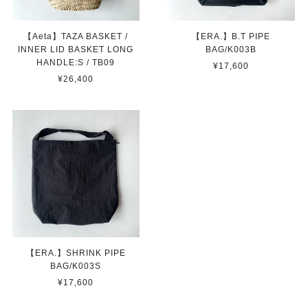
【Aeta】TAZA BASKET /
【ERA.】B.T PIPE
INNER LID BASKET LONG
BAG/K003B
HANDLE:S / TB09
¥17,600
¥26,400
【ERA.】SHRINK PIPE
BAG/K003S
¥17,600