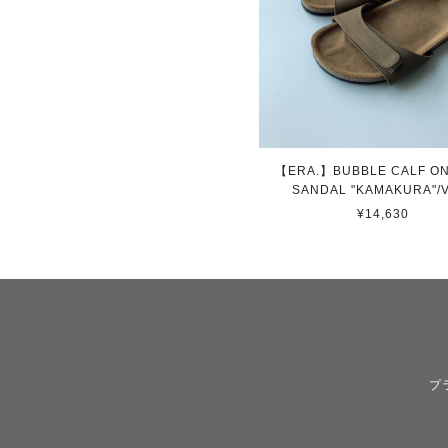
【ERA.】BUBBLE CALF ON
SANDAL "KAMAKURA"/
¥14,630
プ