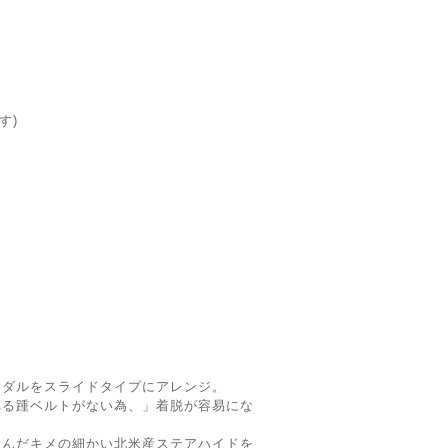
す)
ンダルをスライドタイプにアレンジ。
れる踵ベルトがない為、」着脱が容易にな
含んだキメの細かい北米産ステアハイドを