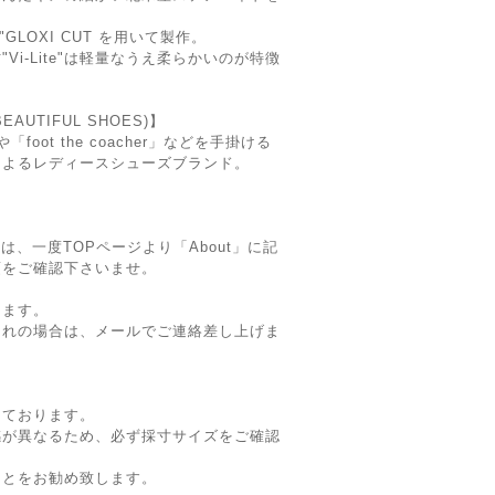
"GLOXI CUT を用いて製作。
i-Lite"は軽量なうえ柔らかいのが特徴
UTIFUL SHOES)】
や「foot the coacher」などを手掛ける
によるレディースシューズブランド。
】
は、一度TOPページより「About」に記
項をご確認下さいませ。
ります。
切れの場合は、メールでご連絡差し上げま
。
しております。
感が異なるため、必ず採寸サイズをご確認
ことをお勧め致します。