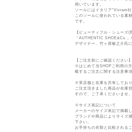
用いています。
ソールにはイタリア"Vivram社
このソールに使われている素材"V
です。
【ビューティフル・シューズ(BEA
「AUTHENTIC SHOE&Co.」
デザイナー、竹ヶ原敏之介氏
【ご注文前にご確認ください
※はじめて当SHOPご利用の方
載するご注文に関する注意事
※実店舗と在庫を共有してお
ご注文頂きました商品が在庫
すので、ご了承くださいませ
※サイズ表記について
メーカーのサイズ表記で掲載
ブランドや商品によりサイズ
下さい。
お手持ちの衣類と比較される