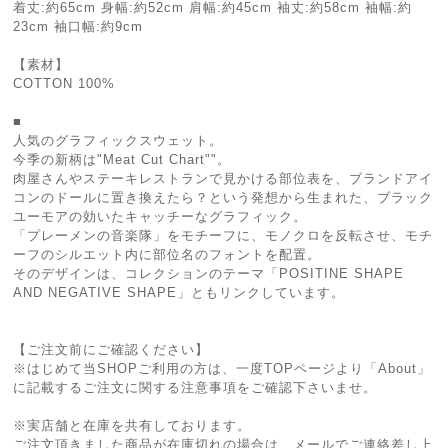
着丈:約65cm 身幅:約52cm 肩幅:約45cm 袖丈:約58cm 袖幅:約
23cm 袖口幅:約9cm
【素材】
COTTON 100%
■
人気のグラフィックスウェット。
今季の新柄は"Meat Cut Chart""。
肉屋さんやステーキレストランで見かける部位表を、ブランドアイ
コンのドールに置き換えたら？という発想から生まれた、ブラック
ユーモアの効いたキャッチーなグラフィック。
「プレーメンの音楽隊」をモチーフに、モノクロを反転させ、モチ
ーフのシルエット内に部位名のフォントを配置。
そのデザインは、コレクションのテーマ「POSITINE SHAPE
AND NEGATIVE SHAPE」ともリンクしています。
【ご注文前にご確認ください】
※はじめて当SHOPご利用の方は、一度TOPページより「About」
に記載するご注文に関する注意事項をご確認下さいませ。
※実店舗と在庫を共有しております。
ご注文頂きました商品が在庫切れの場合は、メールでご連絡差し上