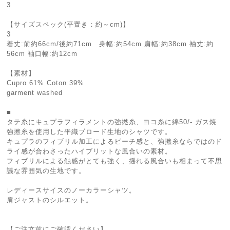
3
【サイズスペック(平置き：約～cm)】
3
着丈:前約66cm/後約71cm 身幅:約54cm 肩幅:約38cm 袖丈:約
56cm 袖口幅:約12cm
【素材】
Cupro 61% Coton 39%
garment washed
■
タテ糸にキュプラフィラメントの強撚糸、ヨコ糸に綿50/- ガス焼
強撚糸を使用した平織ブロード生地のシャツです。
キュプラのフィブリル加工によるピーチ感と、強撚糸ならではのド
ライ感が合わさったハイブリットな風合いの素材。
フィブリルによる触感がとても強く、揺れる風合いも相まって不思
議な雰囲気の生地です。
レディースサイスのノーカラーシャツ。
肩ジャストのシルエット。
【ご注文前にご確認ください】