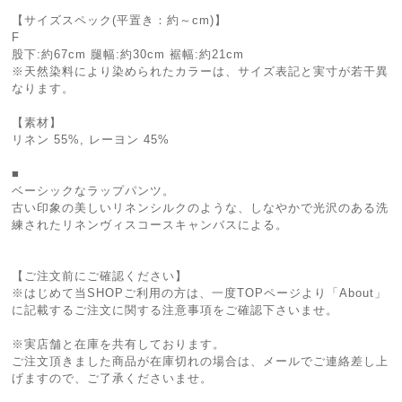
【サイズスペック(平置き：約～cm)】
F
股下:約67cm 腿幅:約30cm 裾幅:約21cm
※天然染料により染められたカラーは、サイズ表記と実寸が若干異
なります。
【素材】
リネン 55%, レーヨン 45%
■
ベーシックなラップパンツ。
古い印象の美しいリネンシルクのような、しなやかで光沢のある洗
練されたリネンヴィスコースキャンバスによる。
【ご注文前にご確認ください】
※はじめて当SHOPご利用の方は、一度TOPページより「About」
に記載するご注文に関する注意事項をご確認下さいませ。
※実店舗と在庫を共有しております。
ご注文頂きました商品が在庫切れの場合は、メールでご連絡差し上
げますので、ご了承くださいませ。