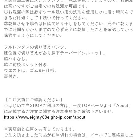
※製品加⼯後に洗いとタンブラー乾燥を施していますので、難易度
は⾼いですがご⾃宅でのお洗濯が可能です。
①お洗濯の際は必ずウール洗い⽤の洗剤を使⽤し⽔に浸す時間をで
きるだけ短くして⼿洗いで⾏ってください。
②乾燥させる場合は⽇陰で吊り⼲しをしてください。完全に乾くま
でに時間がかかりますので必ず完全に乾燥したことを確認してから
保管するようにしてください。
フルレングスの切り替えパンツ。
膝位置で切り替えがあり膝下テーパードシルエット。
脇ハギなし。
脇に前後ポケット付き。
ウエストは、ゴム&紐仕様。
裏付き。
【ご注文前にご確認ください】
※はじめて当SHOPご利用の方は、一度TOPページより「About」
に記載するご注文に関する注意事項をご確認下さいませ。
https://www.eighty88eight-jp.com/about
※実店舗と在庫を共有しております。
ご注文頂きました商品が在庫切れの場合は、メールでご連絡差し上