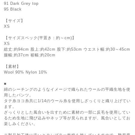
91 Dark Grey top
95 Black
【サイズ】
XS
【サイズスペック(平置き：約～cm)】
XS
総丈:約94cm 股上:約42cm 股下:約53cm ウエスト幅:約30～45cm
腿幅:約37cm 裾幅:約20cm
【素材】
Wool 90% Nylon 10%
■
綿のシーチングのようなイメージで織られたウールの平織⽣地を使
用したパンツ。
タテ⽷ヨコ⽷共に1/14のウール⽷を使⽤しざっくりと織り上げてい
ます。
ざっくりとした⾵合いを出すために素材の⼀部に反⽑を使⽤してい
るため⽣地に⾶び込みやネップ等が⾒られますが、風合いとしてお
楽しみください。