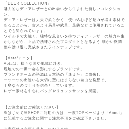
「DEER COLLECTION」
魅力的なディアレザーとの出会いから生まれた新しいコレクショ
ン。
ディア・レザーは丈夫で柔らかく、使い込むほど魅力が増す素材で
あることから、古来より馬具や武具、足袋などに使用されているこ
とでも知られています。
ワイルドで力強く、独特な風合いを持つディア・レザーの魅力を生
かしながら、上品で洗練されたプロダクトとなるよう 細かい微調
整を繰り返し完成させたラインナップです。
【Aeta/アエタ】
Aetaは、様々な国や地域に赴き、
現地での一期一会を形にするブランドです。
ブランドネームの語源は日本語の「逢えた」に由来し、
一つ一つの出逢いを大切に型にはまらない自由な発想で、
丁寧なものづくりを信条としています。
レザー素材を中心にバッグやリュックサックを展開。
【ご注文前にご確認ください】
※はじめて当SHOPご利用の方は、一度TOPページより「About」
に記載するご注文に関する注意事項をご確認下さいませ。