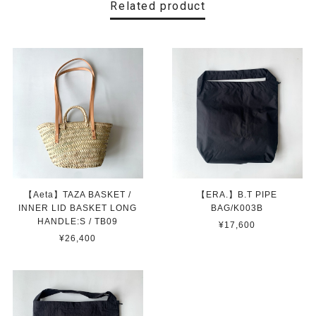
Related product
【Aeta】TAZA BASKET /
【ERA.】B.T PIPE
INNER LID BASKET LONG
BAG/K003B
HANDLE:S / TB09
¥17,600
¥26,400