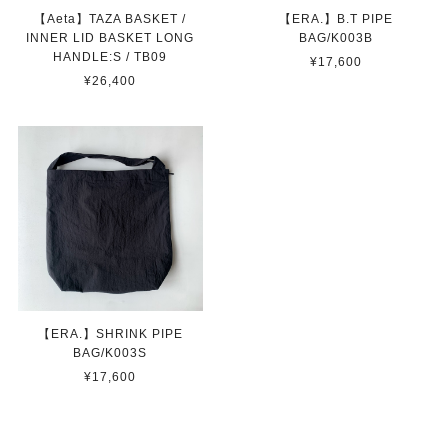
【Aeta】TAZA BASKET /
【ERA.】B.T PIPE
INNER LID BASKET LONG
BAG/K003B
HANDLE:S / TB09
¥17,600
¥26,400
【ERA.】SHRINK PIPE
BAG/K003S
¥17,600