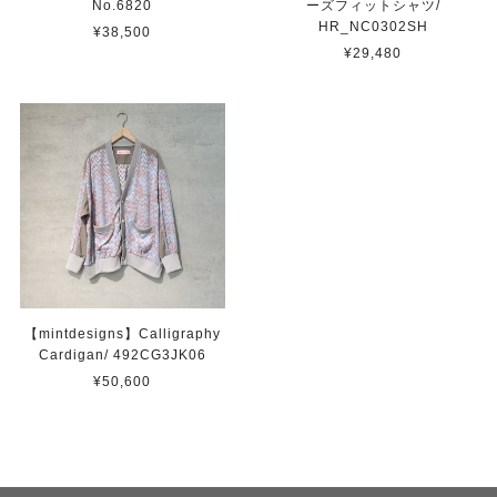
No.6820
ーズフィットシャツ/
HR_NC0302SH
¥38,500
¥29,480
【mintdesigns】Calligraphy
Cardigan/ 492CG3JK06
¥50,600