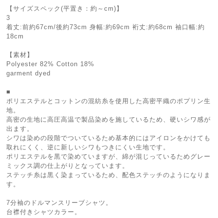
【サイズスペック(平置き：約～cm)】
3
着丈:前約67cm/後約73cm 身幅:約69cm 裄丈:約68cm 袖口幅:約
18cm
【素材】
Polyester 82% Cotton 18%
garment dyed
■
ポリエステルとコットンの混紡糸を使用した高密平織のポプリン生
地。
高密の生地に高圧高温で製品染めを施しているため、硬いシワ感が
出ます。
シワは染めの段階でついているため基本的にはアイロンをかけても
取れにくく、逆に新しいシワもつきにくい生地です。
ポリエステルを黒で染めていますが、綿が混じっているためグレー
ミックス調の仕上がりとなっています。
ステッチ糸は黒く染まっているため、配色ステッチのようになりま
す。
7分袖のドルマンスリーブシャツ。
台襟付きシャツカラー。