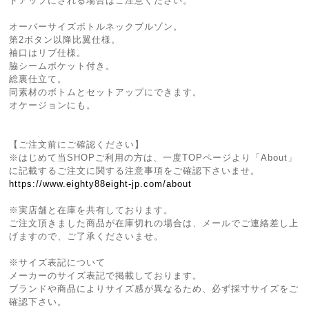
トアップにされる場合はご注意ください。
オーバーサイズボトルネックブルゾン。
第2ボタン以降比翼仕様。
袖口はリブ仕様。
脇シームポケット付き。
総裏仕立て。
同素材のボトムとセットアップにできます。
オケージョンにも。
【ご注文前にご確認ください】
※はじめて当SHOPご利用の方は、一度TOPページより「About」
に記載するご注文に関する注意事項をご確認下さいませ。
https://www.eighty88eight-jp.com/about
※実店舗と在庫を共有しております。
ご注文頂きました商品が在庫切れの場合は、メールでご連絡差し上
げますので、ご了承くださいませ。
※サイズ表記について
メーカーのサイズ表記で掲載しております。
ブランドや商品によりサイズ感が異なるため、必ず採寸サイズをご
確認下さい。