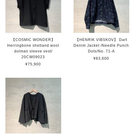
【COSMIC WONDER】
【HENRIK VIBSKOV】 Dart
Herringbone shetland wool
Denim Jacket /Needle Punch
dolman sleeve vest/
Dots/No. 71-A
20CW09023
¥83,600
¥75,900