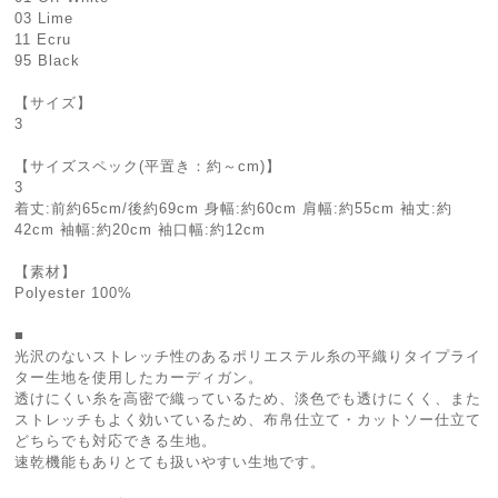
03 Lime
11 Ecru
95 Black
【サイズ】
3
【サイズスペック(平置き：約～cm)】
3
着丈:前約65cm/後約69cm 身幅:約60cm 肩幅:約55cm 袖丈:約
42cm 袖幅:約20cm 袖口幅:約12cm
【素材】
Polyester 100%
■
光沢のないストレッチ性のあるポリエステル糸の平織りタイプライ
ター生地を使用したカーディガン。
透けにくい糸を高密で織っているため、淡色でも透けにくく、また
ストレッチもよく効いているため、布帛仕立て・カットソー仕立て
どちらでも対応できる生地。
速乾機能もありとても扱いやすい生地です。