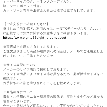
オーバーサイズのクルーネックカーディガン。
脇にシームポケット付き。
カットソーと布帛を混ぜ合わせた仕様で仕立てられています。
【ご注文前にご確認ください】
※はじめて当SHOPご利用の方は、一度TOPページより「About」
に記載するご注文に関する注意事項をご確認下さいませ。
https://www.eighty88eight-jp.com/about
※実店舗と在庫を共有しております。
ご注文頂きました商品が在庫切れの場合は、メールでご連絡差し上
げますので、ご了承くださいませ。
※サイズ表記について
メーカーのサイズ表記で掲載しております。
ブランドや商品によりサイズ感が異なるため、必ず採寸サイズをご
確認下さい。
お手持ちの衣類と比較されることをお勧め致します。
※商品画像について
撮影・ご使用のモニター環境等の関係で、実物と多少色など異なる
場合がございます。
色合い・素材感など商品について、ご不明な点がございましたらお