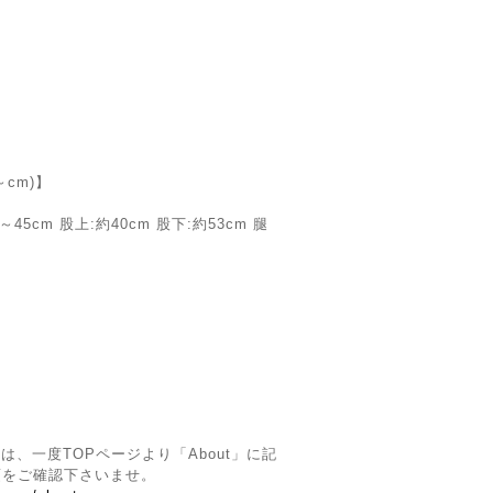
cm)】
45cm 股上:約40cm 股下:約53cm 腿
】
は、一度TOPページより「About」に記
項をご確認下さいませ。