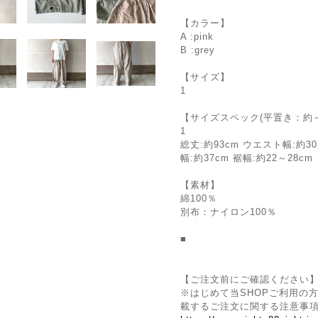
【カラー】
A :pink
B :grey
【サイズ】
1
【サイズスペック(平置き：約～
1
総丈:約93cm ウエスト幅:約30～
幅:約37cm 裾幅:約22～28cm
【素材】
綿100％
別布：ナイロン100％
■
【ご注文前にご確認ください
※はじめて当SHOPご利用の方
載するご注文に関する注意事