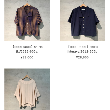
【ippei takei】shirts
【ippei takei】shirts
jkt/2612-905a
jkt/navy/2612-905b
¥33,000
¥28,600