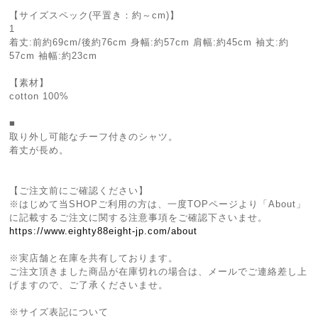
【サイズスペック(平置き：約～cm)】
1
着丈:前約69cm/後約76cm 身幅:約57cm 肩幅:約45cm 袖丈:約
57cm 袖幅:約23cm
【素材】
cotton 100%
■
取り外し可能なチーフ付きのシャツ。
着丈が長め。
【ご注文前にご確認ください】
※はじめて当SHOPご利用の方は、一度TOPページより「About」
に記載するご注文に関する注意事項をご確認下さいませ。
https://www.eighty88eight-jp.com/about
※実店舗と在庫を共有しております。
ご注文頂きました商品が在庫切れの場合は、メールでご連絡差し上
げますので、ご了承くださいませ。
※サイズ表記について