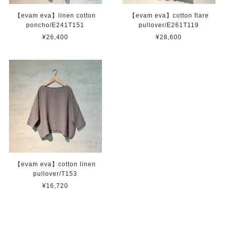
【evam eva】linen cotton
【evam eva】cotton flare
poncho/E241T151
pullover/E261T119
¥26,400
¥28,600
【evam eva】cotton linen
pullover/T153
¥16,720