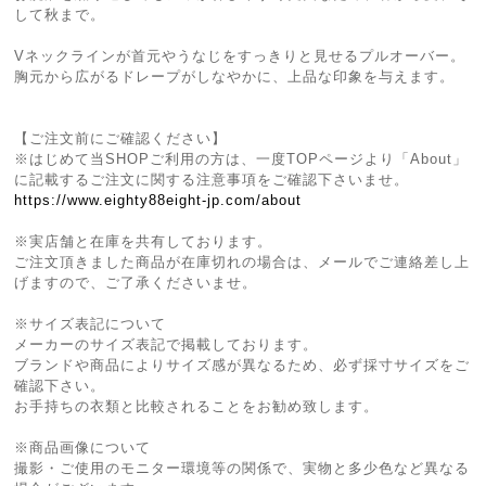
して秋まで。
Vネックラインが首元やうなじをすっきりと見せるプルオーバー。
胸元から広がるドレープがしなやかに、上品な印象を与えます。
【ご注文前にご確認ください】
※はじめて当SHOPご利用の方は、一度TOPページより「About」
に記載するご注文に関する注意事項をご確認下さいませ。
https://www.eighty88eight-jp.com/about
※実店舗と在庫を共有しております。
ご注文頂きました商品が在庫切れの場合は、メールでご連絡差し上
げますので、ご了承くださいませ。
※サイズ表記について
メーカーのサイズ表記で掲載しております。
ブランドや商品によりサイズ感が異なるため、必ず採寸サイズをご
確認下さい。
お手持ちの衣類と比較されることをお勧め致します。
※商品画像について
撮影・ご使用のモニター環境等の関係で、実物と多少色など異なる