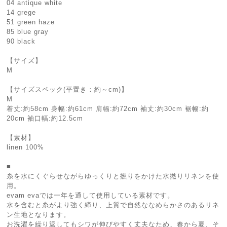
04 antique white
14 grege
51 green haze
85 blue gray
90 black
【サイズ】
M
【サイズスペック(平置き：約～cm)】
M
着丈:約58cm 身幅:約61cm 肩幅:約72cm 袖丈:約30cm 裾幅:約
20cm 袖口幅:約12.5cm
【素材】
linen 100%
■
糸を水にくぐらせながらゆっくりと撚りをかけた水撚りリネンを使
用。
evam evaでは一年を通して使用している素材です。
水を含むと糸がより強く締り、上質で自然ななめらかさのあるリネ
ン生地となります。
お洗濯を繰り返してもシワが伸びやすく丈夫なため、春から夏、そ