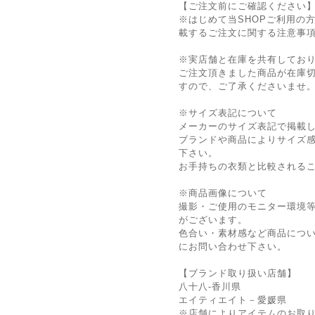
【ご注文前にご確認ください
※はじめて当SHOPご利用の方
載するご注文に関する注意事
※実店舗と在庫を共有してお
ご注文頂きました商品が在庫
すので、ご了承くださいませ
※サイズ表記について
メーカーのサイズ表記で掲載
ブランドや商品によりサイズ
下さい。
お手持ちの衣類と比較される
※商品画像について
撮影・ご使用のモニター環境
がございます。
色合い・素材感など商品につ
にお問い合わせ下さい。
【ブランド取り扱い店舗】
八十八-香川県
エイティエイト－愛媛県
※店舗によりアイテムのお取