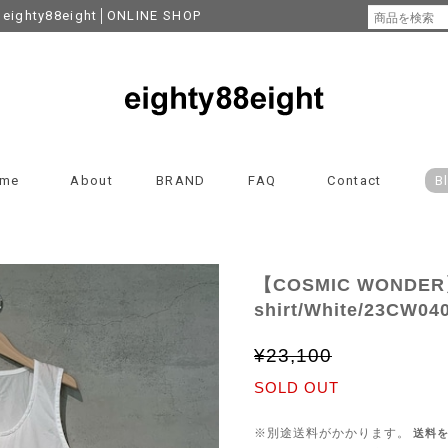
y88eight│ONLINE SHOP
me
About
BRAND
FAQ
Contact
B
【COSMIC WONDER】I
shirt/White/23CW04
¥23,100
SOLD OUT
※別途送料がかかります。
送料