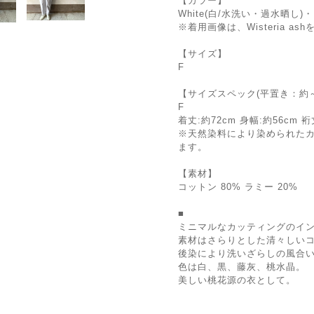
【カラー】
White(白/水洗い・過水晒し)・
※着用画像は、Wisteria a
【サイズ】
F
【サイズスペック(平置き：約～
F
着丈:約72cm 身幅:約56cm 裄
※天然染料により染められた
ます。
【素材】
コットン 80% ラミー 20%
■
ミニマルなカッティングのイ
素材はさらりとした清々しい
後染により洗いざらしの風合
色は白、黒、藤灰、桃水晶。
美しい桃花源の衣として。