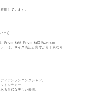
shを着用しています。
cm)】
丈:約-cm 袖幅:約-cm 袖口幅:約-cm
カラーは、サイズ表記と実寸が若干異なり
ンディアンランニングシャツ。
コットンラミー。
いある自然な美しい表情。