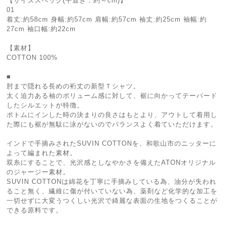
【サイズスペック(平置き：約～cm)】
01
着丈:約58cm 身幅:約57cm 肩幅:約57cm 袖丈:約25cm 袖幅:約
27cm 袖口幅:約22cm
【素材】
COTTON 100%
■
肘まで隠れる長めの裄丈の新型Ｔシャツ。
太く迫力ある袖のボリューム感に対して、裾に向かってテーパード
したシルエットが特徴。
ボトムにインした時の決まりの良さはもとより、アウトして着用し
た際にも裾が無駄に泳がないのでバランスよく着ていただけます。
インドで手摘みされたSUVIN COTTONを、和歌山市のニッターに
よって編まれた素材。
双糸にすることで、光沢感としなやかさを備えたATONオリジナル
のジャージー素材。
SUVIN COTTONは綿花を丁寧に手摘みしている為、油分が失われ
ること無く、繊維に傷が付いていない為、薬剤など化学的な加工を
一切せずに大変うつくしい光沢で綺麗な表面の生地をつくることが
できる原料です。