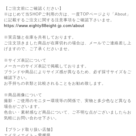
【ご注文前にご確認ください】
※はじめて当SHOPご利用の方は、一度TOPページより「About」
に記載するご注文に関する注意事項をご確認下さいませ。
https://www.eighty88eight-jp.com/about
※実店舗と在庫を共有しております。
ご注文頂きました商品が在庫切れの場合は、メールでご連絡差し上
げますので、ご了承くださいませ。
※サイズ表記について
メーカーのサイズ表記で掲載しております。
ブランドや商品によりサイズ感が異なるため、必ず採寸サイズをご
確認下さい。
お手持ちの衣類と比較されることをお勧め致します。
※商品画像について
撮影・ご使用のモニター環境等の関係で、実物と多少色など異なる
場合がございます。
色合い・素材感など商品について、ご不明な点がございましたらお
気軽にお問い合わせ下さい。
【ブランド取り扱い店舗】
エイティエイト－愛媛県