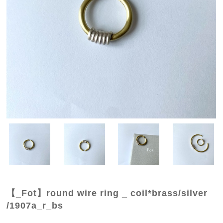
【_Fot】round wire ring _ coil*brass/silver
/1907a_r_bs