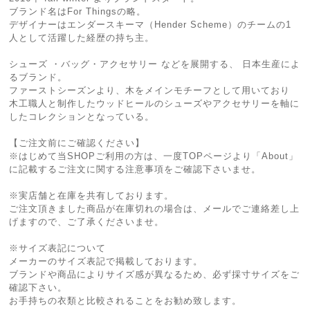
ブランド名はFor Thingsの略。
デザイナーはエンダースキーマ（Hender Scheme）のチームの1
人として活躍した経歴の持ち主。
シューズ ・バッグ・アクセサリー などを展開する、 日本生産によ
るブランド。
ファーストシーズンより、木をメインモチーフとして用いており
木工職人と制作したウッドヒールのシューズやアクセサリーを軸に
したコレクションとなっている。
【ご注文前にご確認ください】
※はじめて当SHOPご利用の方は、一度TOPページより「About」
に記載するご注文に関する注意事項をご確認下さいませ。
※実店舗と在庫を共有しております。
ご注文頂きました商品が在庫切れの場合は、メールでご連絡差し上
げますので、ご了承くださいませ。
※サイズ表記について
メーカーのサイズ表記で掲載しております。
ブランドや商品によりサイズ感が異なるため、必ず採寸サイズをご
確認下さい。
お手持ちの衣類と比較されることをお勧め致します。