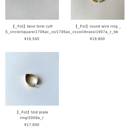
【_Fot】twist form cuff
【_Fot】round wire ring _
S_circle/square/1706ac_cs/1706as_cs
coil/brass/1907a_r_bb
¥16,500
¥19,800
【_Fot】fold plate
ring/2009a_r
¥17,600