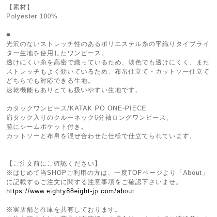
【素材】
Polyester 100%
■
光沢のないストレッチ性のあるポリエステル糸の平織りタイプライ
ター生地を使用したワンピース。
透けにくい糸を高密で織っているため、淡色でも透けにくく、また
ストレッチもよく効いているため、布帛仕立て・カットソー仕立て
どちらでも対応できる生地。
速乾機能もありとても扱いやすい生地です。
カタックワンピース/KATAK PO ONE-PIECE
肩タック入りのクルーネック6分袖ロングワンピース。
脇にシームポケット付き。
カットソーと布帛を混ぜ合わせた仕様で仕立てられています。
【ご注文前にご確認ください】
※はじめて当SHOPご利用の方は、一度TOPページより「About」
に記載するご注文に関する注意事項をご確認下さいませ。
https://www.eighty88eight-jp.com/about
※実店舗と在庫を共有しております。