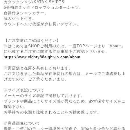
カタックシャツ/KATAK SHIRTS
6分袖肩タックドロップショルダーシャツ。
台襟付きシャツカラー。
脇ガゼット付き。
ラウンドヘムで後裾が少し長いデザイン。
【ご注文前にご確認ください】
※はじめて当SHOPご利用の方は、一度TOPページより「About」
に記載するご注文に関する注意事項をご確認下さいませ。
https://www.eighty88eight-jp.com/about
※実店舗と在庫を共有しております。
ご注文頂きました商品が在庫切れの場合は、メールでご連絡差し上
げますので、ご了承くださいませ。
※サイズ表記について
メーカーのサイズ表記で掲載しております。
ブランドや商品によりサイズ感が異なるため、必ず採寸サイズをご
確認下さい。
お手持ちの衣類と比較されることをお勧め致します。
※商品画像について
撮影・ご使用のモニター環境等の関係で、実物と多少色など異なる