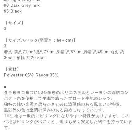
90 Dark Grey mix
95 Black
【サイズ】
3
【サイズスペック(平置き：約～cm)】
3
着丈:前約71cm/後約77cm 身幅:約67cm 肩幅:約49cm 袖丈:約
30cm 袖幅:約20.5cm
【素材】
Polyester 65% Rayon 35%
■
タテ糸ヨコ糸共に50番単糸のポリエステルとレーヨンの混紡コン
パクト糸を使用して平織で織ったブロード生地のシャツ。
独特の鈍い光沢と柔らかさと共に透明感のある風合いが特徴。
黒以外の色は杢調の深みのある染めになっています。
TR生地は一般的にピリングになりやすい特性がありますが、この
生地はピリングが出にくく、滑りも良く安定した物性を持っていま
す。