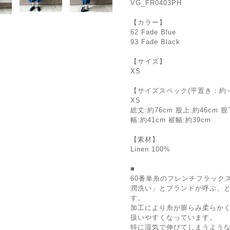
VG_FR0403PH
【カラー】
62 Fade Blue
93 Fade Black
【サイズ】
XS
【サイズスペック(平置き：約～
XS
総丈:約76cm 股上:約46cm 股
幅:約41cm 裾幅:約39cm
【素材】
Linen 100%
■
60番単⽷のフレンチフラック
潤洗い」とブランドが呼ぶ、
す。
加工により⽷が膨らみ柔らかく
扱いやすくなっています。
特に湿気で伸びてしまうよう