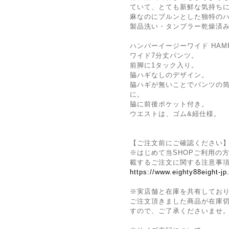
ていて、とても新鮮な気持ち
⿇なのにプルンとした独特の
製品洗い・タンブラー乾燥済
ハンパーイージーワイド HAMPER
ワイド7分丈パンツ。
前脚に1タック入り。
脇ハギなしのデザイン。
脇ハギが無いことでパンツの
に。
脇に前後ポケット付き。
ウエストは、ゴム&紐仕様。
【ご注文前にご確認ください
※はじめて当SHOPご利用の方
載するご注文に関する注意事
https://www.eighty88eight-j
※実店舗と在庫を共有してお
ご注文頂きました商品が在庫
すので、ご了承くださいませ