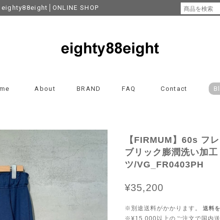
y88eight│ONLINE SHOP
me
About
BRAND
FAQ
Contact
B
【FIRMUM】60s 
ブリック膨潤洗い加⼯
ツ/VG_FR0403PH
¥35,200
※別途送料がかかります。
送料
※¥15,000以上のご注文で国