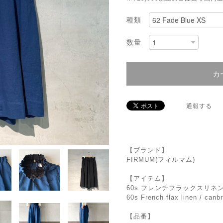
種類
数量
カ
通報する
【ブランド】
FIRMUM(フィルマム)
【アイテム】
60s フレンチフラックスリネ
60s French flax linen / canbr
【品番】