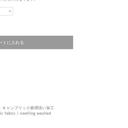
ートに入れる
ン キャンブリック膨潤洗い加⼯
ic fabric / swelling washed