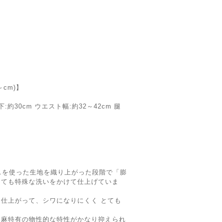
cm)】
下:約30cm ウエスト幅:約32～42cm 腿
スを使った⽣地を織り上がった段階で「膨
とても特殊な洗いをかけて仕上げていま
仕上がって、シワになりにくく とても
な⿇特有の物性的な特性がかなり抑えられ