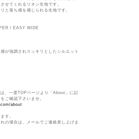
にさせてくれるリネン⽣地です。
ハリと落ち感を感じられる生地です。
み
 / EASY WIDE
筒感が強調されスッキリとしたシルエット
】
は、一度TOPページより「About」に記
項をご確認下さいませ。
p.com/about
ります。
切れの場合は、メールでご連絡差し上げま
。