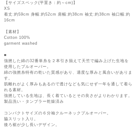
【サイズスペック(平置き：約～cm)】
XS
着丈:約59cm 身幅:約52cm 肩幅:約38cm 袖丈:約38cm 袖口幅:約
16cm
【素材】
Cotton 100%
garment washed
■
強撚した綿の32番単糸を２本引き揃えて天竺で編み上げた生地を
使用したプルオーバー。
綿の強撚糸特有の乾いた質感があり、適度な厚みと風合いがありま
す。
肌離れがよく厚みもあるので透けなども気にせず⼀年を通して着ら
れる素材。
強撚している⽣地は、⻑く着ているとその良さがよりわかります。
製品洗い・タンブラー乾燥済み
コンパクトサイズの６分袖クルーネックプルオーバー。
脇スリット入り。
後ろ裾が少し⻑いデザイン。