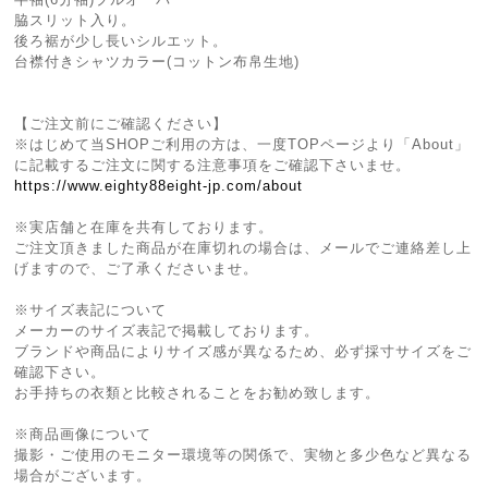
脇スリット入り。
後ろ裾が少し⻑いシルエット。
台襟付きシャツカラー(コットン布帛⽣地)
【ご注文前にご確認ください】
※はじめて当SHOPご利用の方は、一度TOPページより「About」
に記載するご注文に関する注意事項をご確認下さいませ。
https://www.eighty88eight-jp.com/about
※実店舗と在庫を共有しております。
ご注文頂きました商品が在庫切れの場合は、メールでご連絡差し上
げますので、ご了承くださいませ。
※サイズ表記について
メーカーのサイズ表記で掲載しております。
ブランドや商品によりサイズ感が異なるため、必ず採寸サイズをご
確認下さい。
お手持ちの衣類と比較されることをお勧め致します。
※商品画像について
撮影・ご使用のモニター環境等の関係で、実物と多少色など異なる
場合がございます。