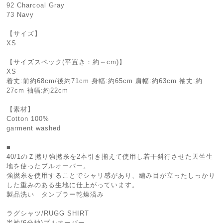
92 Charcoal Gray
73 Navy
【サイズ】
XS
【サイズスペック(平置き：約～cm)】
XS
着丈:前約68cm/後約71cm 身幅:約65cm 肩幅:約63cm 袖丈:約
27cm 袖幅:約22cm
【素材】
Cotton 100%
garment washed
■
40/1のＺ撚り強撚糸を2本引き揃えて使用し若干斜行させた天竺生
地を使ったプルオーバー。
強撚糸を使用することでシャリ感があり、編み目が立ったしっかり
した重みのある生地に仕上がっています。
製品洗い タンブラー乾燥済み
ラグシャツ/RUGG SHIRT
半袖(6分袖)プルオーバー