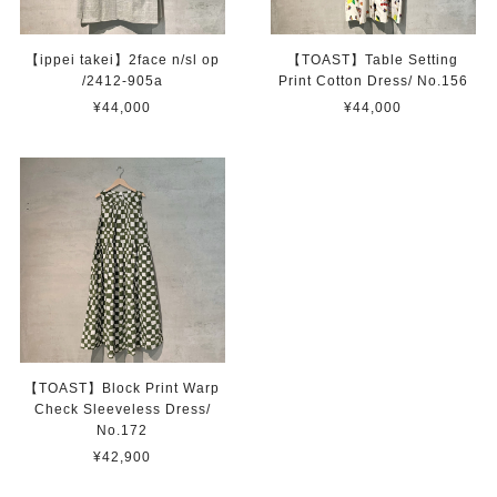
【ippei takei】2face n/sl op
【TOAST】Table Setting
/2412-905a
Print Cotton Dress/ No.156
¥44,000
¥44,000
【TOAST】Block Print Warp
Check Sleeveless Dress/
No.172
¥42,900