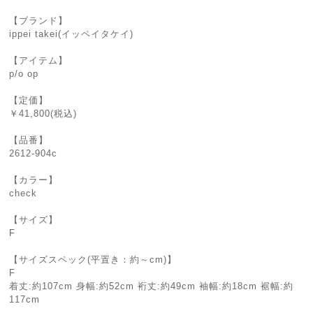
【ブランド】
ippei takei(イッペイタケイ)
【アイテム】
p/o op
【定価】
￥41,800(税込)
【品番】
2612-904c
【カラー】
check
【サイズ】
F
【サイズスペック(平置き：約～cm)】
F
着丈:約107cm 身幅:約52cm 裄丈:約49cm 袖幅:約18cm 裾幅:約
117cm