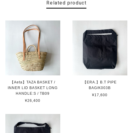
Related product
【Aeta】TAZA BASKET /
【ERA.】B.T PIPE
INNER LID BASKET LONG
BAG/K003B
HANDLE:S / TB09
¥17,600
¥26,400