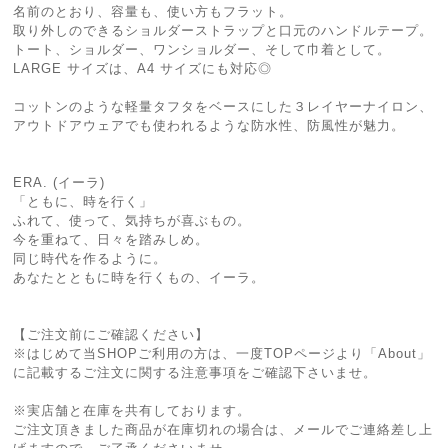
名前のとおり、容量も、使い方もフラット。
取り外しのできるショルダーストラップと口元のハンドルテープ。
トート、ショルダー、ワンショルダー、そして巾着として。
LARGE サイズは、A4 サイズにも対応◎
コットンのような軽量タフタをベースにした３レイヤーナイロン、
アウトドアウェアでも使われるような防水性、防風性が魅力。
ERA. (イーラ)
「ともに、時を行く」
ふれて、使って、気持ちが喜ぶもの。
今を重ねて、日々を踏みしめ。
同じ時代を作るように。
あなたとともに時を行くもの、イーラ。
【ご注文前にご確認ください】
※はじめて当SHOPご利用の方は、一度TOPページより「About」
に記載するご注文に関する注意事項をご確認下さいませ。
※実店舗と在庫を共有しております。
ご注文頂きました商品が在庫切れの場合は、メールでご連絡差し上