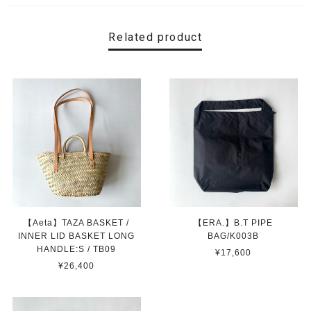
Related product
【Aeta】TAZA BASKET /
【ERA.】B.T PIPE
INNER LID BASKET LONG
BAG/K003B
HANDLE:S / TB09
¥17,600
¥26,400