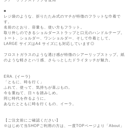
■
レジ袋のような、折りたたみ式のマチが特徴のフラットな巾着で
す。
名前のとおり、容量も、使い方もフラット。
取り外しのできるショルダーストラップと口元のハンドルテープ。
トート、ショルダー、ワンショルダー、そして巾着として。
LARGE サイズはA4 サイズにも対応しています◎
フロストガラスのような透け感が特徴のシアーリップストップ。紙
のような軽さとハリ感、さらっとしたドライタッチが魅力。
ERA. (イーラ)
「ともに、時を行く」
ふれて、使って、気持ちが喜ぶもの。
今を重ねて、日々を踏みしめ。
同じ時代を作るように。
あなたとともに時を行くもの、イーラ。
【ご注文前にご確認ください】
※はじめて当SHOPご利用の方は、一度TOPページより「About」