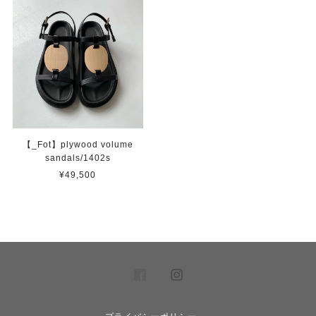
【_Fot】plywood volume
sandals/1402s
¥49,500