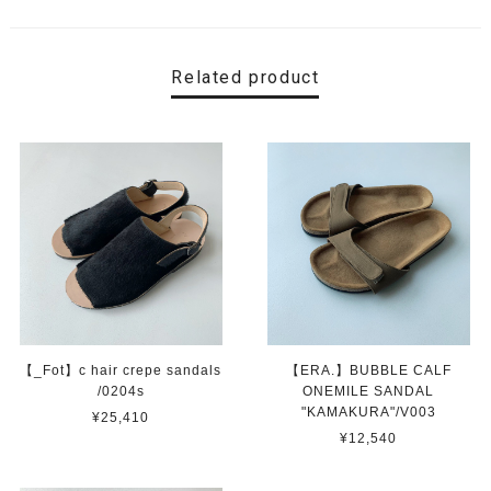
Related product
【_Fot】c hair crepe sandals
【ERA.】BUBBLE CALF
/0204s
ONEMILE SANDAL
"KAMAKURA"/V003
¥25,410
¥12,540