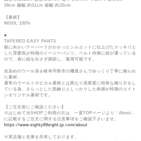
39cm 腿幅:約31cm 裾幅:約20cm
【素材】
WOOL 100%
■
TAPERED EASY PANTS
裾に向かいテーパードがかかったシルエットに仕上げたスッキリと
した雰囲気が特徴のイージーパンツ。ベルト内側に紐が通っている
ので、表に紐を出さず調節し、着用可能です。
先染めのウール糸を岐阜羽島市の機屋さんでゆっくり丁寧に織られ
た素材。
通常のウールトロピカル素材とは異なり高密度に特殊な織り方をし
ている為、さらっとした肌触りとしっかりした肉感が特徴のエイト
ンオリジナル素材です。
【ご注文前にご確認ください】
※はじめて当SHOPご利用の方は、一度TOPページより「About」
に記載するご注文に関する注意事項をご確認下さいませ。
https://www.eighty88eight-jp.com/about
※実店舗と在庫を共有しております。