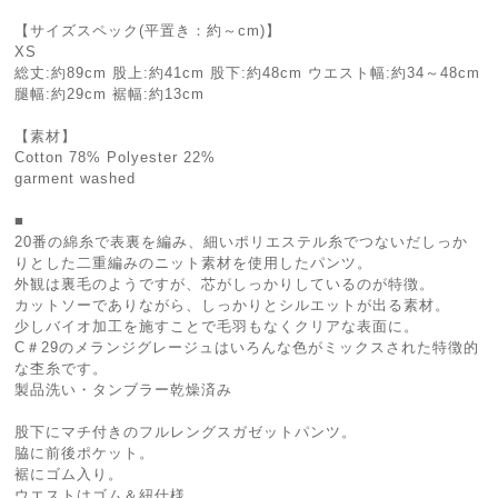
【サイズスペック(平置き：約～cm)】
XS
総丈:約89cm 股上:約41cm 股下:約48cm ウエスト幅:約34～48cm
腿幅:約29cm 裾幅:約13cm
【素材】
Cotton 78% Polyester 22%
garment washed
■
20番の綿糸で表裏を編み、細いポリエステル糸でつないだしっか
りとした二重編みのニット素材を使用したパンツ。
外観は裏毛のようですが、芯がしっかりしているのが特徴。
カットソーでありながら、しっかりとシルエットが出る素材。
少しバイオ加工を施すことで毛羽もなくクリアな表面に。
C＃29のメランジグレージュはいろんな色がミックスされた特徴的
な杢糸です。
製品洗い・タンブラー乾燥済み
股下にマチ付きのフルレングスガゼットパンツ。
脇に前後ポケット。
裾にゴム入り。
ウエストはゴム＆紐仕様。