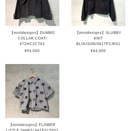
【mintdesigns】DUMBO
【mintdesigns】SLUBBY
COLLAR COAT/
KNIT
472HC2CT03
BLOUSON/481TP2JK01
¥55,000
¥44,000
【mintdesigns】FLOWER
LITTLE SHIRT/ 481FS1TF07